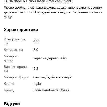
TOURNAMENT №5 Classic American Knight
Якісно зроблена складна шахова дошка, шпонована червоним
деревом і явором. Всередині має ніші для зберігання шахових
фігур
Характеристики
Розмір дошки,
47.1
см
Клітинка, см
5.0
Матеріал
червоне дерево, явір
дошки
Висота короля,
9.2
см
Матеріал фігур
самшит, індійська акація
Країна
Індія
Бренд
India Handmade Chess
Відгуки