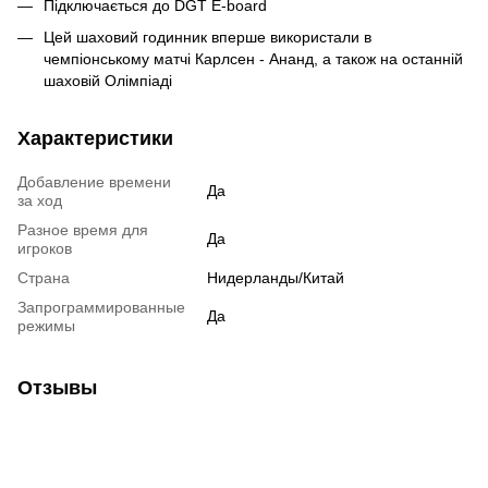
Підключається до DGT E-board
Цей шаховий годинник вперше використали в
чемпіонському матчі Карлсен - Ананд, а також на останній
шаховій Олімпіаді
Характеристики
Добавление времени
Да
за ход
Разное время для
Да
игроков
Страна
Нидерланды/Китай
Запрограммированные
Да
режимы
Отзывы