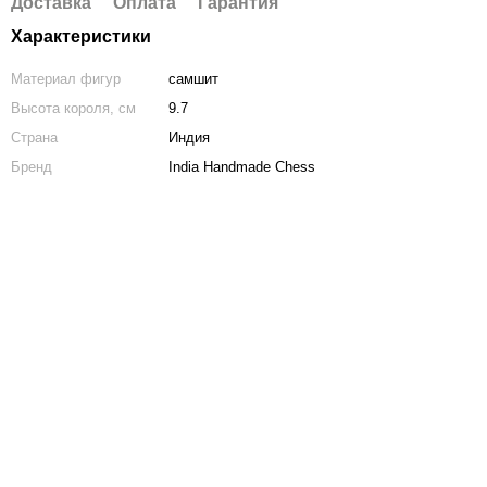
Доставка
Оплата
Гарантия
Характеристики
Материал фигур
самшит
Высота короля, см
9.7
Страна
Индия
Бренд
India Handmade Chess