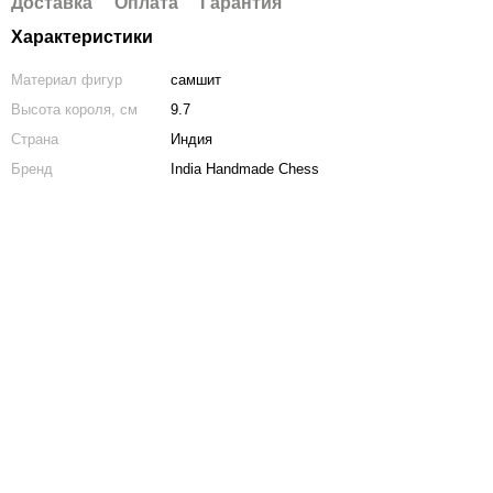
Доставка
Оплата
Гарантия
Характеристики
Материал фигур
самшит
Высота короля, см
9.7
Страна
Индия
Бренд
India Handmade Chess