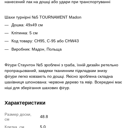
нанесений лак на дошці або удари при транспортуванні
Шахи турнірні №5 TOURNAMENT Madon
Дошка: 49х49 см
Клітинка: 5 см
Код товару: CH95, C-95 або CHW43
Виробник: Мадон, Польща
Фігури Стаунтон №5 зроблені з граба, їхній дизайн ретельно
пропрацьований, завдяки тканинним підкладкам знизу
фігури легко ковзають по дошці. Якісно зроблена складна
шахівниця шпонована: червоне дерево та явір. Всередині має
ніші для зберігання шахових фігур.
Характеристики
Размер доски,
48.8
см
Клетка, см
5.0