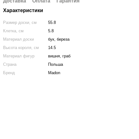
Доставка
Оплата
Гарантия
Характеристики
Размер доски, см
55.8
Клетка, см
5.8
Материал доски
бук, береза
Высота короля, см
14.5
Материал фигур
вишня, граб
Страна
Польша
Бренд
Madon