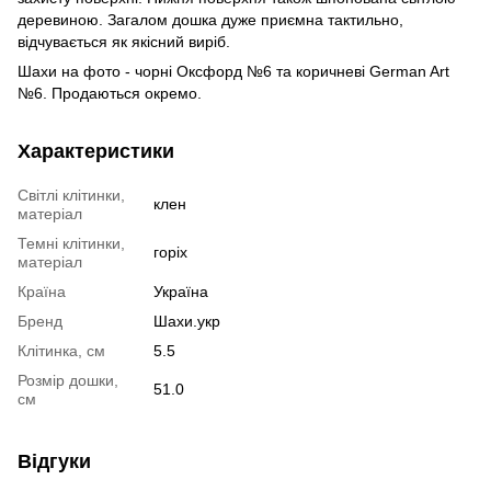
деревиною. Загалом дошка дуже приємна тактильно,
відчувається як якісний виріб.
Шахи на фото - чорні Оксфорд №6 та коричневі German Art
№6. Продаються окремо.
Характеристики
Світлі клітинки,
клен
матеріал
Темні клітинки,
горіх
матеріал
Країна
Україна
Бренд
Шахи.укр
Клітинка, см
5.5
Розмір дошки,
51.0
см
Відгуки