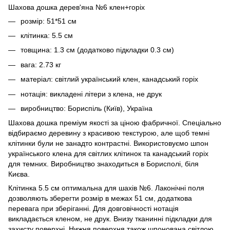
Шахова дошка дерев'яна №6 клен+горіх
розмір: 51*51 см
клітинка: 5.5 см
товщина: 1.3 см (додатково підкладки 0.3 см)
вага: 2.73 кг
матеріал: світлий український клен, канадський горіх
нотація: викладені літери з клена, не друк
виробництво: Бориспіль (Київ), Україна
Шахова дошка преміум якості за ціною фабричної. Спеціально
відбираємо деревину з красивою текстурою, але щоб темні
клітинки були не занадто контрастні. Використовуємо шпон
українського клена для світлих клітинок та канадський горіх
для темних. Виробництво знаходиться в Борисполі, біля
Києва.
Клітинка 5.5 см оптимальна для шахів №6. Лаконічні поля
дозволяють зберегти розмір в межах 51 см, додаткова
перевага при зберіганні. Для довговічності нотація
викладається кленом, не друк. Внизу тканинні підкладки для
захисту поверхні. Нижня поверхня також шпонована світлою