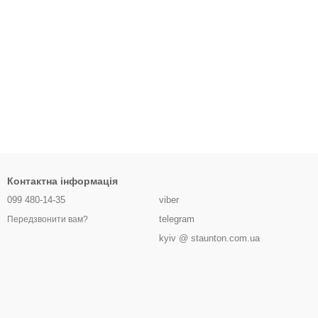
Контактна інформація
099 480-14-35
viber
telegram
Передзвонити вам?
kyiv @ staunton.com.ua