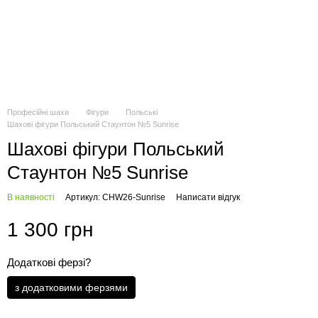
Професійні шахи
Фігури
Польські
Шахові фігури Польський Стаунтон №5 Sunrise
Шахові фігури Польський
Стаунтон №5 Sunrise
В наявності
Артикул: CHW26-Sunrise
Написати відгук
1 300 грн
Додаткові ферзі?
з додатковими ферзями