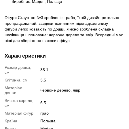
Виробник: Мадон, Польща
Фігури Стаунтон №3 зроблені з граба, їхній дизайн ретельно
пропрацьований, завдяки тканинним підкладкам знизу
фігури легко ковзають по дошці. Якісно зроблена складна
шахівниця шпонована: червоне дерево та явір. Всередині має
ніші для зберігання шахових фігур.
Характеристики
Розмір дошки,
35.1
см
Клітинка, см
3.5
Матеріал
червоне дерево, явір
дошки
Висота короля,
6.5
см
Матеріал фігур
граб
Країна
Польща
Бренд
Madon