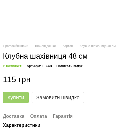
Професійні шахи
Шахові дошки
Картон
Клубна шахівниця 48 см
Клубна шахівниця 48 см
В наявності
Артикул: CB-48
Написати відгук
115 грн
Купити
Замовити швидко
Доставка
Оплата
Гарантія
Характеристики