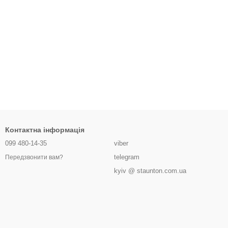
Контактна інформація
099 480-14-35
viber
telegram
Передзвонити вам?
kyiv @ staunton.com.ua