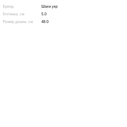
Бренд
Шахи.укр
Клітинка, см
5.0
Розмір дошки, см
48.0