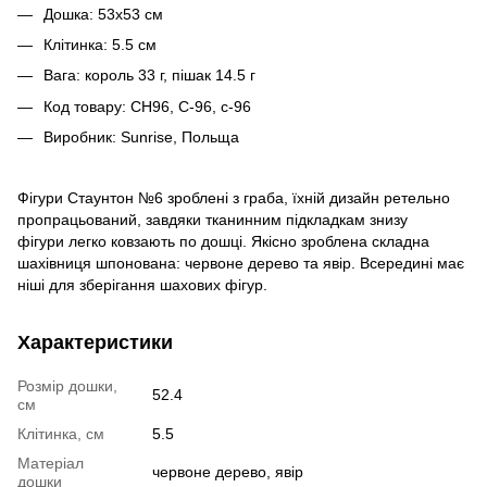
Дошка: 53х53 см
Клітинка: 5.5 см
Вага: король 33 г, пішак 14.5 г
Код товару: CH96, C-96, с-96
Виробник: Sunrise, Польща
Фігури Стаунтон №6 зроблені з граба, їхній дизайн ретельно
пропрацьований, завдяки тканинним підкладкам знизу
фігури легко ковзають по дошці. Якісно зроблена складна
шахівниця шпонована: червоне дерево та явір. Всередині має
ніші для зберігання шахових фігур.
Характеристики
Розмір дошки,
52.4
см
Клітинка, см
5.5
Матеріал
червоне дерево, явір
дошки